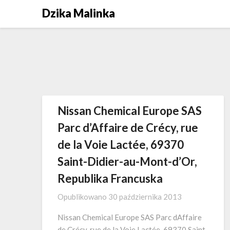
Skip
Dzika Malinka
to
content
Nissan Chemical Europe SAS
Parc d’Affaire de Crécy, rue
de la Voie Lactée, 69370
Saint-Didier-au-Mont-d’Or,
Republika Francuska
Opublikowano
30 października 2013
Nissan Chemical Europe SAS Parc dAffaire
de Crécy, rue de la Voie Lactée, 69370 Saint-