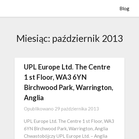
Blog
Miesiąc:
październik 2013
UPL Europe Ltd. The Centre
1 st Floor, WA3 6YN
Birchwood Park, Warrington,
Anglia
Opublikowano
29 października 2013
UPL Europe Ltd. The Centre 1 st Floor, WA3
6YN Birchwood Park, Warrington, Anglia
Chwastobójczy UPL Europe Ltd. – Anglia