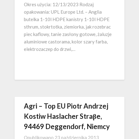
Okres użycia: 12/13/2023 Rodzaj
opakowania: UPL Europe Ltd. – Anglia
butelka 1-10l HDPE kanistry 1-10l HDPE
sthrum, stokrtotka, ziemiorka, jak rozebrac
piec kaflowy, tanie zasłony gotowe, żaluzje
aluminiowe castorama, kolor szary farba,
elektrozaczep do drzwi,…
Agri – Top EU Piotr Andrzej
Kostiw Haslacher Straβe,
94469 Deggendorf, Niemcy
Opublikowano
23 października 2013