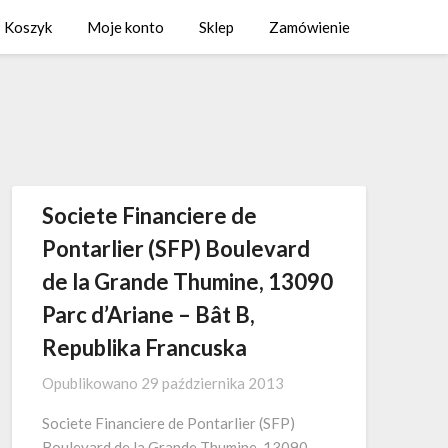
Koszyk
Moje konto
Sklep
Zamówienie
Societe Financiere de
Pontarlier (SFP) Boulevard
de la Grande Thumine, 13090
Parc d’Ariane – Bât B,
Republika Francuska
Opublikowano
29 października 2013
Societe Financiere de Pontarlier (SFP)
Boulevard de la Grande Thumine, 13090