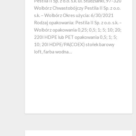
Pestila II Sp. z o.o. s.k. ul. Studzianki, 97-320
Wolbórz Chwastobójczy Pestila II Sp. z o.o.
s.k. – Wolbórz Okres użycia: 6/30/2021
Rodzaj opakowania: Pestila II Sp. z o.o. s.k. –
Wolbórz opakowania 0,25; 0,5; 1; 5; 10; 20;
220l HDPE lub PET opakowania 0,5; 1; 5;
10; 20l HDPE/PA(COEX) stołek barowy
loft, farba wodna…