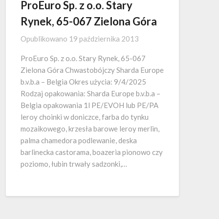
ProEuro Sp. z o.o. Stary
Rynek, 65-067 Zielona Góra
Opublikowano
19 października 2013
ProEuro Sp. z o.o. Stary Rynek, 65-067
Zielona Góra Chwastobójczy Sharda Europe
b.v.b.a – Belgia Okres użycia: 9/4/2025
Rodzaj opakowania: Sharda Europe b.v.b.a –
Belgia opakowania 1l PE/EVOH lub PE/PA
leroy choinki w doniczce, farba do tynku
mozaikowego, krzesła barowe leroy merlin,
palma chamedora podlewanie, deska
barlinecka castorama, boazeria pionowo czy
poziomo, łubin trwały sadzonki,…