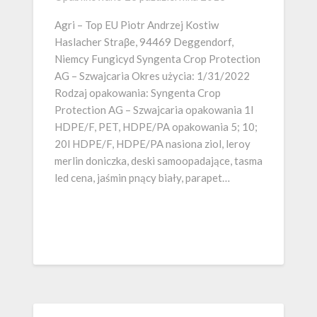
Agri – Top EU Piotr Andrzej Kostiw
Haslacher Straβe, 94469 Deggendorf,
Niemcy Fungicyd Syngenta Crop Protection
AG – Szwajcaria Okres użycia: 1/31/2022
Rodzaj opakowania: Syngenta Crop
Protection AG – Szwajcaria opakowania 1l
HDPE/F, PET, HDPE/PA opakowania 5; 10;
20l HDPE/F, HDPE/PA nasiona ziol, leroy
merlin doniczka, deski samoopadające, tasma
led cena, jaśmin pnący biały, parapet…