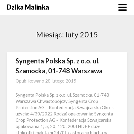
Skip
Dzika Malinka
to
content
Miesiąc:
luty 2015
Syngenta Polska Sp. z o.o. ul.
Szamocka, 01-748 Warszawa
Opublikowano
28 lutego 2015
Syngenta Polska Sp. z o.o. ul. Szamocka, 01-748
Warszawa Chwastobójczy Syngenta Crop
Protection AG – Konfederacja Szwajcarska Okres
użycia: 4/30/2022 Rodzaj opakowania: Syngenta
Crop Protection AG – Konfederacja Szwajcarska
opakowania 1; 5; 20; 120; 200l HDPE duze
stokrotki, makita hr2470t, castorama blacha na