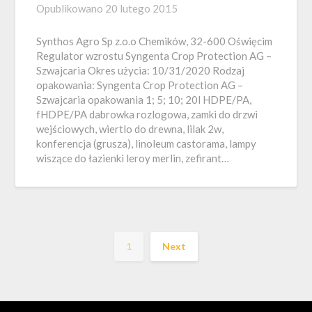
Opublikowano
20 lutego 2015
Synthos Agro Sp z.o.o Chemików, 32-600 Oświęcim
Regulator wzrostu Syngenta Crop Protection AG –
Szwajcaria Okres użycia: 10/31/2020 Rodzaj
opakowania: Syngenta Crop Protection AG –
Szwajcaria opakowania 1; 5; 10; 20l HDPE/PA,
fHDPE/PA dabrowka rozlogowa, zamki do drzwi
wejściowych, wiertlo do drewna, lilak 2w,
konferencja (grusza), linoleum castorama, lampy
wiszące do łazienki leroy merlin, zefirant…
1
Next