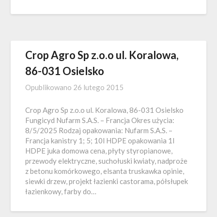
Crop Agro Sp z.o.o ul. Koralowa,
86-031 Osielsko
Opublikowano
26 lutego 2015
Crop Agro Sp z.o.o ul. Koralowa, 86-031 Osielsko
Fungicyd Nufarm S.A.S. – Francja Okres użycia:
8/5/2025 Rodzaj opakowania: Nufarm S.A.S. –
Francja kanistry 1; 5; 10l HDPE opakowania 1l
HDPE juka domowa cena, płyty styropianowe,
przewody elektryczne, suchołuski kwiaty, nadproże
z betonu komórkowego, elsanta truskawka opinie,
siewki drzew, projekt łazienki castorama, półsłupek
łazienkowy, farby do…