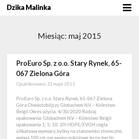
Skip
Dzika Malinka
to
content
Miesiąc:
maj 2015
ProEuro Sp. z o.o. Stary Rynek, 65-
067 Zielona Góra
Opublikowano
31 maja 2015
ProEuro Sp. z o.o. Stary Rynek, 65-067 Zielona
Góra Chwastobójczy Globachem N.V – Kólestwo
Belgii Okres użycia: 4/30/2020 Rodzaj
opakowania: Globachem N.V – Kólestwo Belgii
opakowania 1; 5; 10; 20l HDPE/EVOH cegła
silikatowa wymiary, byliny na stanowisko słoneczne,
wanna 100 cm, parawany pokojowe leroy merlin,