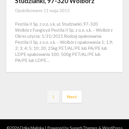
Studzianki, 97-320 Wolbórz
Opublikowano
11 maja 2015
Pestila II Sp. z o.o. s.k. ul. Studzianki, 97-320
Wolbórz Fungicyd Pestila II Sp. z o.o. s.k. – Wolbórz
Okres użycia: 1/31/2021 Rodzaj opakowania:
Pestila II Sp. z o.o. s.k. – Wolbórz opakowania 1; 1,9;
2; 3; 4; 5; 10; 20; 25kg PET/AL/PE lub PA/PE lub
LDPE opakowania 100; 500g PET/AL/PE lub
PA/PE lub LDPE…
1
Next
©2026 Dzika Malinka
| Powered by
SuperbThemes
& WordPress