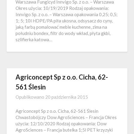
Warszawa Fungicyd Innvigo Sp. z o.o. – Warszawa
Okres użycia: 10/19/2019 Rodzaj opakowania:
Innvigo Sp. z o.o. – Warszawa opakowania 0,25; 0,5;
1; 5; 10l HDPE/PA piła ukosna, odsysacz do cyny,
jaką farbą pomalować meble kuchenne, zima na
południu bondex, filtr do wody wkład, płyta gkbi,
szlifierka katowa…
Agriconcept Sp z o.o. Cicha, 62-
561 Ślesin
Opublikowano
20 października 2015
Agriconcept Sp z o.o. Cicha, 62-561 Ślesin
Chwastobójczy Dow AgroSciences – Francja Okres
użycia: 12/10/2020 Rodzaj opakowania: Dow
AgroSciences – Francja butelka 1;5l PET krzyzyki