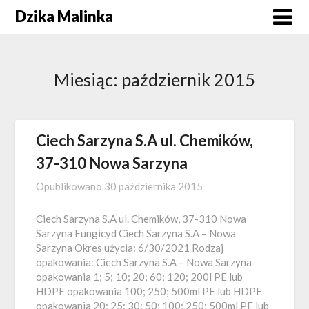
Skip
Dzika Malinka
to
content
Miesiąc:
październik 2015
Ciech Sarzyna S.A ul. Chemików,
37-310 Nowa Sarzyna
Opublikowano
30 października 2015
Ciech Sarzyna S.A ul. Chemików, 37-310 Nowa
Sarzyna Fungicyd Ciech Sarzyna S.A – Nowa
Sarzyna Okres użycia: 6/30/2021 Rodzaj
opakowania: Ciech Sarzyna S.A – Nowa Sarzyna
opakowania 1; 5; 10; 20; 60; 120; 200l PE lub
HDPE opakowania 100; 250; 500ml PE lub HDPE
opakowania 20; 25; 30; 50; 100; 250; 500ml PE lub