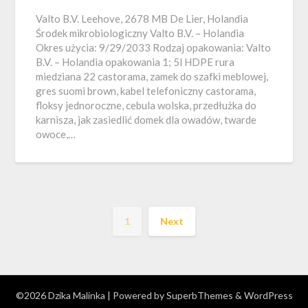
Valto B.V. Leehove, 2678 MB De Lier, Holandia
Środek mikrobiologiczny Valto B.V. – Holandia
Okres użycia: 9/29/2033 Rodzaj opakowania: Valto
B.V. – Holandia opakowania 1; 5l HDPE rura
miedziana 22 castorama, zamek do szafki meblowej,
gres suomi brown, kabel telefoniczny castorama,
floksy jednoroczne, cebula wolska, przedłużka do
karnisza, jak zasiedlić domek dla owadów, twarde
owoce,…
1
Next
©2026 Dzika Malinka
| Powered by
SuperbThemes
& WordPress