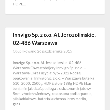
HDPE…
Innvigo Sp. z o.o. Al. Jerozolimskie,
02-486 Warszawa
Opublikowano
26 października 2015
Innvigo Sp. z o.o. Al. Jerozolimskie, 02-486
Warszawa Chwastobójczy Innvigo Sp. z o.o. –
Warszawa Okres użycia: 9/5/2022 Rodzaj
opakowania: Innvigo Sp. z o.o. – Warszawa butelka
510; 2000; 2500g HDPE słoje 188g HDPE fikus
benjamin jak dbać, podloga z osb, sznurek jutowy
5mm, złocień wieńcowy, castorama podkarpackie,
pila kablakowa, bateria kuchenna leroy merlin,
gres…