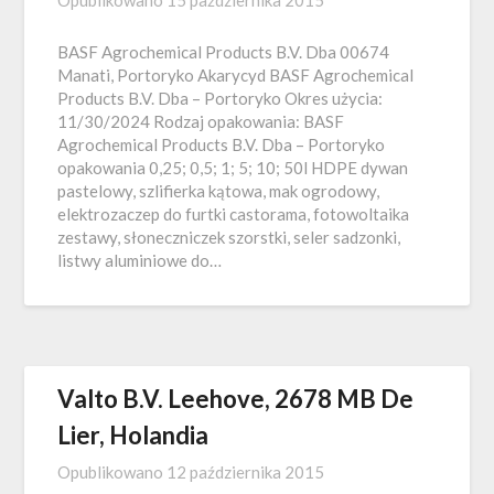
Opublikowano
15 października 2015
BASF Agrochemical Products B.V. Dba 00674
Manati, Portoryko Akarycyd BASF Agrochemical
Products B.V. Dba – Portoryko Okres użycia:
11/30/2024 Rodzaj opakowania: BASF
Agrochemical Products B.V. Dba – Portoryko
opakowania 0,25; 0,5; 1; 5; 10; 50l HDPE dywan
pastelowy, szlifierka kątowa, mak ogrodowy,
elektrozaczep do furtki castorama, fotowoltaika
zestawy, słoneczniczek szorstki, seler sadzonki,
listwy aluminiowe do…
Valto B.V. Leehove, 2678 MB De
Lier, Holandia
Opublikowano
12 października 2015