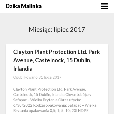
Skip
Dzika Malinka
to
content
Miesiąc:
lipiec 2017
Clayton Plant Protection Ltd. Park
Avenue, Castelnock, 15 Dublin,
Irlandia
Opublikowano
31 lipca 2017
Clayton Plant Protection Ltd. Park Avenue,
Castelnock, 15 Dublin, Irlandia Chwastobójczy
Safapac – Wielka Brytania Okres użycia:
6/30/2022 Rodzaj opakowania: Safapac – Wielka
Brytania opakowania 0,5; 1; 5; 10; 20l HDPE