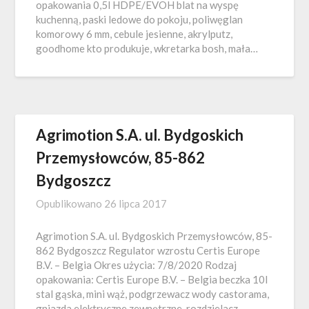
opakowania 0,5l HDPE/EVOH blat na wyspę
kuchenną, paski ledowe do pokoju, poliwęglan
komorowy 6 mm, cebule jesienne, akrylputz,
goodhome kto produkuje, wkretarka bosh, mała…
Agrimotion S.A. ul. Bydgoskich
Przemysłowców, 85-862
Bydgoszcz
Opublikowano
26 lipca 2017
Agrimotion S.A. ul. Bydgoskich Przemysłowców, 85-
862 Bydgoszcz Regulator wzrostu Certis Europe
B.V. – Belgia Okres użycia: 7/8/2020 Rodzaj
opakowania: Certis Europe B.V. – Belgia beczka 10l
stal gąska, mini wąż, podgrzewacz wody castorama,
gniazda elektryczne zewnętrzne, rozdzielacz