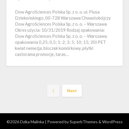
Dow AgroSciences Polska Sp. z o. o. ul. Piusa
Dziekońskiego, 00-728 Warszawa Chwastobójczy
Dow AgroSciences Polska Sp. z o. o. – Warszawa
Okres użycia: 10/31/2019 Rodzaj opakowania:
Dow AgroSciences Polska Sp. z o. o. – Warszawa
opakowania 0,25; 0,5; 1; 2; 3; 5; 10; 15; 20l PET
kwiat nemezja, bloczek komórkowy, płytki
castorama promocje, taras…
1
Next
©2026 Dzika Malinka
| Powered by
SuperbThemes
& WordPress