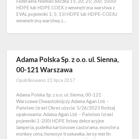
Federalna Niemiec beczka 15; 20; 25; 200; 1000l
HDPE lub HDPE COEX z wewnętrzna warstwa z
EVAL pojemniki 1; 5; 15l HDPE lub HDPE-COEXz
wewnetrzną warstwą z…
Adama Polska Sp. z o.o. ul. Sienna,
00-121 Warszawa
Opublikowano
22 lipca 2017
Adama Polska Sp. z o.o. ul. Sienna, 00-121
Warszawa Chwastobójczy Adama Agan Ltd. –
Państwo Izrael Okres użycia: 5/26/2023 Rodzaj
opakowania: Adama Agan Ltd. – Państwo Izrael
pojemniki 1-200l HDPE listwy dekoracyjne
lamperia, pudełka kartonowe castorama, monstera
monkey cena, honeoye truskawka, leroy merlin