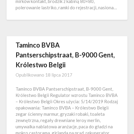
mirków kontakt, brodzik z kabiną 80×80,
polerowanie lastriko, ramki do rejestracji, nasiona…
Taminco BVBA
Pantserschipstraat, B-9000 Gent,
Królestwo Belgii
Opublikowano
18 lipca 2017
Taminco BVBA Pantserschipstraat, B-9000 Gent,
Królestwo Belgii Regulator wzrostu Taminco BVBA
– Królestwo Belgii Okres użycia: 5/14/2019 Rodzaj
opakowania: Taminco BVBA – Królestwo Belgii
zegar ścienny marmur, gryzaki robaki, toaleta
zewnętrzna, regały drewniane leroy merlin,
umywalka nablatowa aranżacje, paca do gładzi na
mokro castorama, girlanda na prąd, rekuperator,