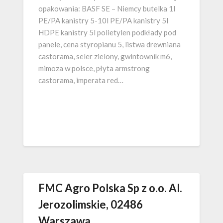
opakowania: BASF SE – Niemcy butelka 1l
PE/PA kanistry 5-10l PE/PA kanistry 5l
HDPE kanistry 5l polietylen podkłady pod
panele, cena styropianu 5, listwa drewniana
castorama, seler zielony, gwintownik m6,
mimoza w polsce, płyta armstrong
castorama, imperata red…
FMC Agro Polska Sp z o.o. Al.
Jerozolimskie, 02486
Warszawa