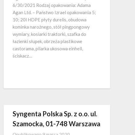
6/30/2021 Rodzaj opakowania: Adama
Agan Ltd. – Państwo Izrael opakowania 5;
10; 20l HDPE płyty durelis, obudowa
kominka narożnego, stół pingpongowy
wymiary, kosiarki traktorki, szafka do
łazienki słupek, obrzeża plastikowe
castorama, pilarka ukosowa einhell,
ściskacz…
Syngenta Polska Sp. z o.o. ul.
Szamocka, 01-748 Warszawa
Opublikowano
9 marca 2020