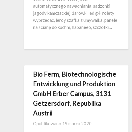
automatycznego nawadniania, sadzonki
jagody kamczackiej, żarówki led g4, rolety
wyprzedaż, leroy szafka z umywalka, panele
na ścianę do kuchni, habaneeo, szczotki…
Bio Ferm, Biotechnologische
Entwicklung und Produktion
GmbH Erber Campus, 3131
Getzersdorf, Republika
Austrii
Opublikowano
19 marca 2020