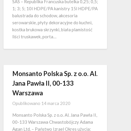
SAS – Republika Francuska butelka 0,25; 0,5;
1; 3; 5; 10l HDPE/PA kanistry 15l HDPE/PA
balustrada do schodow, akcesoria
serowarskie, płyty dekoracyjne do kuchni,
kostka brukowa skrzynki, biała plamistość
liści truskawek, porta…
Monsanto Polska Sp. z o.o. Al.
Jana Pawła II, 00-133
Warszawa
Opublikowano
14 marca 2020
Monsanto Polska Sp. z o.o. Al. Jana Pawła II,
00-133 Warszawa Chwastobójczy Adama
Agan Ltd. – Państwo Izrael Okres użycia: