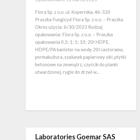
Flora Sp. z o.o. ul. Kopernika, 46-320
Praszka Fungicyd Flora Sp. z o.o. – Praszka
Okres użycia: 6/30/2023 Rodzaj
opakowania: Flora Sp. z o.o. – Praszka
opakowania 0,5; 1; 5; 10; 20l HDPE,
HDPE/PA kanister na wodę 20l castorama,
permakultura, szalunek papierowy obi, płytki
betonowe na zewnątrz, czyścik do pianki
utwardzonej, rygle do drzwi w…
Laboratories Goemar SAS