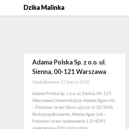
Skip
Dzika Malinka
to
content
Adama Polska Sp. z o.o. ul.
Sienna, 00-121 Warszawa
Opublikowano
27 marca 2020
Adama Polska Sp. z o.o. ul. Sienna, 00-121
Warszawa Chwastobójczy Adama Agan Ltd.
– Państwo Izrael Okres użycia: 6/30/2026
Rodzaj opakowania: Adama Agan Ltd. –
Państwo Izrael opakowania 1,5l HDPE
opakowania 200l stal system