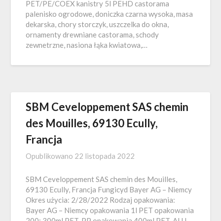
PET/PE/COEX kanistry 5l PEHD castorama
palenisko ogrodowe, doniczka czarna wysoka, masa
dekarska, chory storczyk, uszczelka do okna,
ornamenty drewniane castorama, schody
zewnetrzne, nasiona łąka kwiatowa,…
SBM Ceveloppement SAS chemin
des Mouilles, 69130 Ecully,
Francja
Opublikowano
22 listopada 2022
SBM Ceveloppement SAS chemin des Mouilles,
69130 Ecully, Francja Fungicyd Bayer AG – Niemcy
Okres użycia: 2/28/2022 Rodzaj opakowania:
Bayer AG – Niemcy opakowania 1l PET opakowania
200; 300ml PET-PP opakowania 400ml PET-ALU-