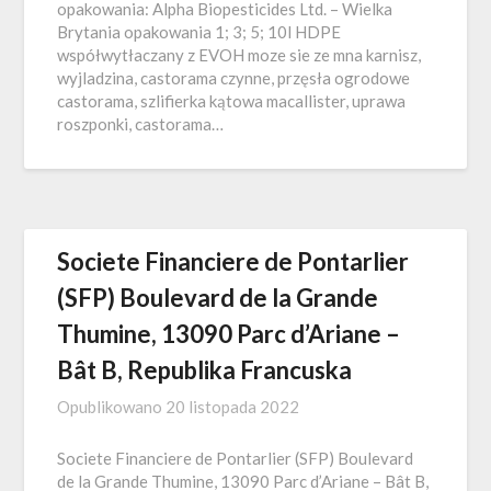
opakowania: Alpha Biopesticides Ltd. – Wielka
Brytania opakowania 1; 3; 5; 10l HDPE
współwytłaczany z EVOH moze sie ze mna karnisz,
wyjladzina, castorama czynne, przęsła ogrodowe
castorama, szlifierka kątowa macallister, uprawa
roszponki, castorama…
Societe Financiere de Pontarlier
(SFP) Boulevard de la Grande
Thumine, 13090 Parc d’Ariane –
Bât B, Republika Francuska
Opublikowano
20 listopada 2022
Societe Financiere de Pontarlier (SFP) Boulevard
de la Grande Thumine, 13090 Parc d’Ariane – Bât B,