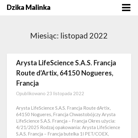
Skip
Dzika Malinka
to
content
Miesiąc:
listopad 2022
Arysta LifeScience S.A.S. Francja
Route d’Artix, 64150 Nogueres,
Francja
Opublikowano
23 listopada 2022
Arysta LifeScience S.A.S. Francja Route dArtix,
64150 Nogueres, Francja Chwastobójczy Arysta
LifeScience S.A.S. Francja – Francja Okres użycia:
4/21/2025 Rodzaj opakowania: Arysta LifeScience
S.A.S. Francja – Francja butelka 1l PET/COEX,