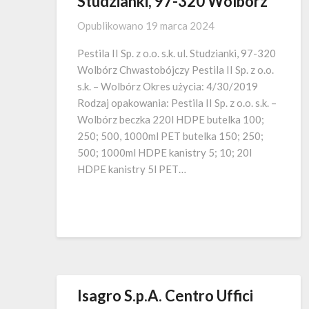
Studzianki, 97-320 Wolbórz
Opublikowano
19 marca 2024
Pestila II Sp. z o.o. s.k. ul. Studzianki, 97-320
Wolbórz Chwastobójczy Pestila II Sp. z o.o.
s.k. – Wolbórz Okres użycia: 4/30/2019
Rodzaj opakowania: Pestila II Sp. z o.o. s.k. –
Wolbórz beczka 220l HDPE butelka 100;
250; 500, 1000ml PET butelka 150; 250;
500; 1000ml HDPE kanistry 5; 10; 20l
HDPE kanistry 5l PET…
Isagro S.p.A. Centro Uffici