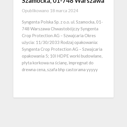
Szamocka, 01-748 Warszawa
Opublikowano
18 marca 2024
Syngenta Polska Sp. z o.o. ul. Szamocka, 01-
748 Warszawa Chwastobójczy Syngenta
Crop Protection AG – Szwajcaria Okres
użycia: 11/30/2033 Rodzaj opakowania:
Syngenta Crop Protection AG – Szwajcaria
opakowania 5; 10l HDPE worki budowlane,
płyta korkowa na ścianę, impregnat do
drewna cena, szafa bhp castorama yyyyy