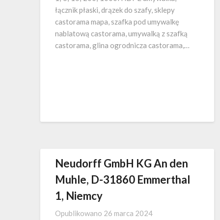
łącznik płaski, drązek do szafy, sklepy
castorama mapa, szafka pod umywalkę
nablatową castorama, umywalką z szafką
castorama, glina ogrodnicza castorama,…
Neudorff GmbH KG An den
Muhle, D-31860 Emmerthal
1, Niemcy
Opublikowano
26 marca 2024