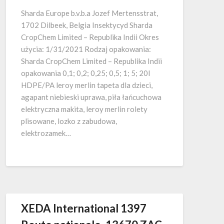
Sharda Europe b.v.b.a Jozef Mertensstrat,
1702 Dilbeek, Belgia Insektycyd Sharda
CropChem Limited – Republika Indii Okres
użycia: 1/31/2021 Rodzaj opakowania:
Sharda CropChem Limited – Republika Indii
opakowania 0,1; 0,2; 0,25; 0,5; 1; 5; 20l
HDPE/PA leroy merlin tapeta dla dzieci,
agapant niebieski uprawa, piła łańcuchowa
elektryczna makita, leroy merlin rolety
plisowane, lozko z zabudowa,
elektrozamek…
XEDA International 1397