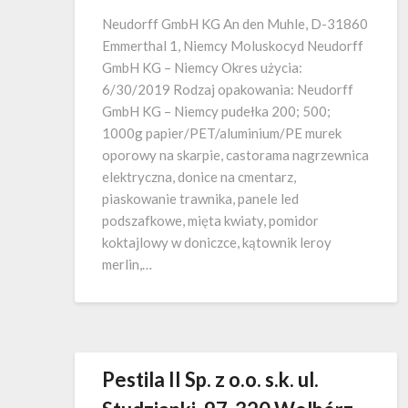
Neudorff GmbH KG An den Muhle, D-31860
Emmerthal 1, Niemcy Moluskocyd Neudorff
GmbH KG – Niemcy Okres użycia:
6/30/2019 Rodzaj opakowania: Neudorff
GmbH KG – Niemcy pudełka 200; 500;
1000g papier/PET/aluminium/PE murek
oporowy na skarpie, castorama nagrzewnica
elektryczna, donice na cmentarz,
piaskowanie trawnika, panele led
podszafkowe, mięta kwiaty, pomidor
koktajlowy w doniczce, kątownik leroy
merlin,…
Pestila II Sp. z o.o. s.k. ul.