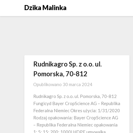
Skip
Dzika Malinka
to
content
Rudnikagro Sp. z o.o. ul.
Pomorska, 70-812
Opublikowano
30 marca 2024
Rudnikagro Sp. z o.o. ul. Pomorska, 70-812
Fungicyd Bayer CropScience AG – Republika
Federalna Niemiec Okres użycia: 1/31/2020
Rodzaj opakowania: Bayer CropScience AG
– Republika Federalna Niemiec opakowania
1; 5; 15; 200; 1000l HDPE umywalka,