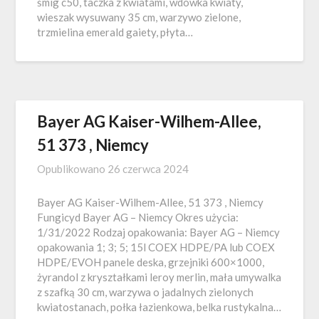
śmig c50, taczka z kwiatami, wdowka kwiaty,
wieszak wysuwany 35 cm, warzywo zielone,
trzmielina emerald gaiety, płyta…
Bayer AG Kaiser-Wilhem-Allee,
51 373 , Niemcy
Opublikowano
26 czerwca 2024
Bayer AG Kaiser-Wilhem-Allee, 51 373 , Niemcy
Fungicyd Bayer AG – Niemcy Okres użycia:
1/31/2022 Rodzaj opakowania: Bayer AG – Niemcy
opakowania 1; 3; 5; 15l COEX HDPE/PA lub COEX
HDPE/EVOH panele deska, grzejniki 600×1000,
żyrandol z kryształkami leroy merlin, mała umywalka
z szafką 30 cm, warzywa o jadalnych zielonych
kwiatostanach, połka łazienkowa, belka rustykalna…