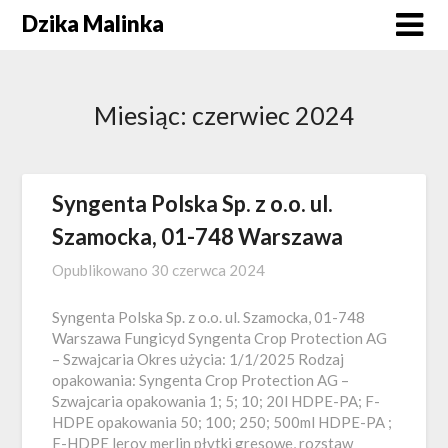
Skip
Dzika Malinka
to
content
Miesiąc:
czerwiec 2024
Syngenta Polska Sp. z o.o. ul.
Szamocka, 01-748 Warszawa
Opublikowano
30 czerwca 2024
Syngenta Polska Sp. z o.o. ul. Szamocka, 01-748
Warszawa Fungicyd Syngenta Crop Protection AG
– Szwajcaria Okres użycia: 1/1/2025 Rodzaj
opakowania: Syngenta Crop Protection AG –
Szwajcaria opakowania 1; 5; 10; 20l HDPE-PA; F-
HDPE opakowania 50; 100; 250; 500ml HDPE-PA ;
F-HDPE leroy merlin płytki gresowe, rozstaw