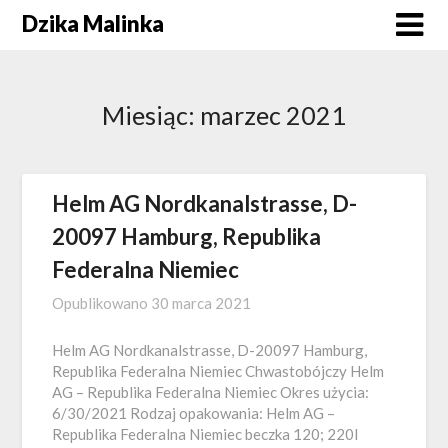
Skip
Dzika Malinka
to
content
Miesiąc:
marzec 2021
Helm AG Nordkanalstrasse, D-
20097 Hamburg, Republika
Federalna Niemiec
Opublikowano
30 marca 2021
Helm AG Nordkanalstrasse, D-20097 Hamburg,
Republika Federalna Niemiec Chwastobójczy Helm
AG – Republika Federalna Niemiec Okres użycia:
6/30/2021 Rodzaj opakowania: Helm AG –
Republika Federalna Niemiec beczka 120; 220l