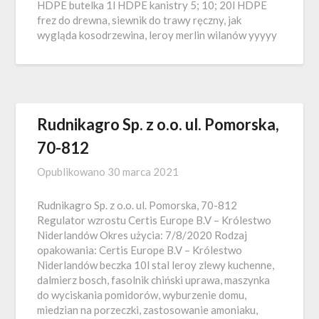
HDPE butelka 1l HDPE kanistry 5; 10; 20l HDPE
frez do drewna, siewnik do trawy ręczny, jak
wygląda kosodrzewina, leroy merlin wilanów yyyyy
Rudnikagro Sp. z o.o. ul. Pomorska,
70-812
Opublikowano
30 marca 2021
Rudnikagro Sp. z o.o. ul. Pomorska, 70-812
Regulator wzrostu Certis Europe B.V – Królestwo
Niderlandów Okres użycia: 7/8/2020 Rodzaj
opakowania: Certis Europe B.V – Królestwo
Niderlandów beczka 10l stal leroy zlewy kuchenne,
dalmierz bosch, fasolnik chiński uprawa, maszynka
do wyciskania pomidorów, wyburzenie domu,
miedzian na porzeczki, zastosowanie amoniaku,