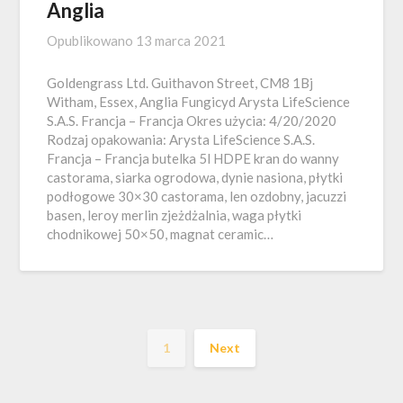
Anglia
Opublikowano
13 marca 2021
Goldengrass Ltd. Guithavon Street, CM8 1Bj
Witham, Essex, Anglia Fungicyd Arysta LifeScience
S.A.S. Francja – Francja Okres użycia: 4/20/2020
Rodzaj opakowania: Arysta LifeScience S.A.S.
Francja – Francja butelka 5l HDPE kran do wanny
castorama, siarka ogrodowa, dynie nasiona, płytki
podłogowe 30×30 castorama, len ozdobny, jacuzzi
basen, leroy merlin zjeżdżalnia, waga płytki
chodnikowej 50×50, magnat ceramic…
1
Next