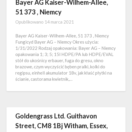
Bayer AG Kaiser-Wilhem-Allee,
51 373 , Niemcy
Opublikowano
14 marca 2021
Bayer AG Kaiser-Wilhem-Allee, 51 373 , Niemcy
Fungicyd Bayer AG – Niemcy Okres użycia:
1/31/2022 Rodzaj opakowania: Bayer AG – Niemcy
opakowania 1; 3; 5; 15l HDPE/PA lub HDPE/EVAL
stół do ukośnicy erbauer, fuga do gresu, okno
brazowe, czym wyczyścić bęben pralki, kolki do
regipsu, einhell akumulator 18v, jak kłaść płytki na
ścianie, castorama kwietnik,…
Goldengrass Ltd. Guithavon
Street, CM8 1Bj Witham, Essex,