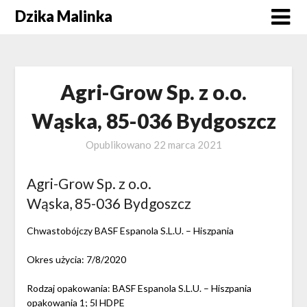
Skip
Dzika Malinka
to
content
Agri-Grow Sp. z o.o.
Wąska, 85-036 Bydgoszcz
Opublikowano
22 marca 2021
Agri-Grow Sp. z o.o.
Wąska, 85-036 Bydgoszcz
Chwastobójczy BASF Espanola S.L.U. – Hiszpania
Okres użycia: 7/8/2020
Rodzaj opakowania: BASF Espanola S.L.U. – Hiszpania
opakowania 1; 5l HDPE