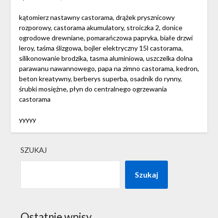
kątomierz nastawny castorama, drążek prysznicowy
rozporowy, castorama akumulatory, stroiczka 2, donice
ogrodowe drewniane, pomarańczowa papryka, białe drzwi
leroy, taśma ślizgowa, bojler elektryczny 15l castorama,
silikonowanie brodzika, tasma aluminiowa, uszczelka dolna
parawanu nawannowego, papa na zimno castorama, kedron,
beton kreatywny, berberys superba, osadnik do rynny,
śrubki mosiężne, płyn do centralnego ogrzewania
castorama
yyyyy
SZUKAJ
Szukaj
Ostatnie wpisy