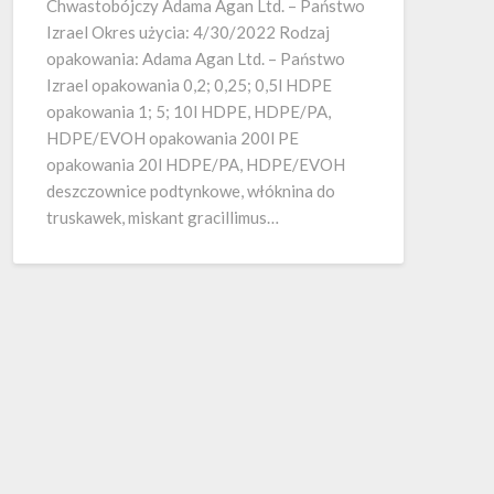
Chwastobójczy Adama Agan Ltd. – Państwo
Izrael Okres użycia: 4/30/2022 Rodzaj
opakowania: Adama Agan Ltd. – Państwo
Izrael opakowania 0,2; 0,25; 0,5l HDPE
opakowania 1; 5; 10l HDPE, HDPE/PA,
HDPE/EVOH opakowania 200l PE
opakowania 20l HDPE/PA, HDPE/EVOH
deszczownice podtynkowe, włóknina do
truskawek, miskant gracillimus…