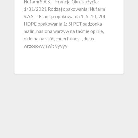
Nufarm S.A.S. – Francja Okres użycia:
1/31/2021 Rodzaj opakowania: Nufarm
S.A.S. – Francja opakowania 1; 5; 10; 20l
HDPE opakowania 1; 5l PET sadzonka
malin, nasiona warzyw na taśmie opinie,
okleina na stół, cheerfulness, dulux
wrzosowy świt yyyyy