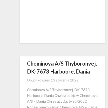
Cheminova A/S Thyboronvej,
DK-7673 Harboore, Dania
Opublikowano
19 stycznia 2022
Cheminova A/S Thyboronvej, DK-7673
Harboore, Dania Chwastobójczy Cheminova
A/S – Dania Okres użycia: 6/30/2022
Rodzaj opakowania: Cheminova A/S – Dania