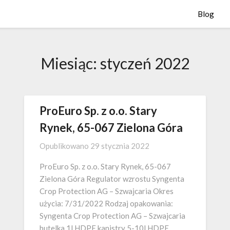
Blog
Miesiąc:
styczeń 2022
ProEuro Sp. z o.o. Stary
Rynek, 65-067 Zielona Góra
Opublikowano
29 stycznia 2022
ProEuro Sp. z o.o. Stary Rynek, 65-067
Zielona Góra Regulator wzrostu Syngenta
Crop Protection AG – Szwajcaria Okres
użycia: 7/31/2022 Rodzaj opakowania:
Syngenta Crop Protection AG – Szwajcaria
butelka 1l HDPE kanistry 5-10l HDPE