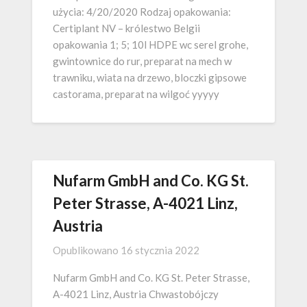
użycia: 4/20/2020 Rodzaj opakowania:
Certiplant NV – królestwo Belgii
opakowania 1; 5; 10l HDPE wc serel grohe,
gwintownice do rur, preparat na mech w
trawniku, wiata na drzewo, bloczki gipsowe
castorama, preparat na wilgoć yyyyy
Nufarm GmbH and Co. KG St.
Peter Strasse, A-4021 Linz,
Austria
Opublikowano
16 stycznia 2022
Nufarm GmbH and Co. KG St. Peter Strasse,
A-4021 Linz, Austria Chwastobójczy