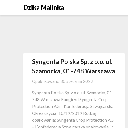
Skip
Dzika Malinka
to
content
Syngenta Polska Sp. z o.o. ul.
Szamocka, 01-748 Warszawa
Opublikowano
30 stycznia 2022
Syngenta Polska Sp. z o.o. ul. Szamocka, 01-
748 Warszawa Fungicyd Syngenta Crop
Protection AG – Konfederacja Szwajcarska
Okres użycia: 10/19/2019 Rodzaj
opakowania: Syngenta Crop Protection AG
– Konfederacja Szwajcarska opakowania 1;