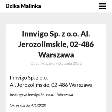
Skip
Dzika Malinka
to
content
Innvigo Sp. z o.o. Al.
Jerozolimskie, 02-486
Warszawa
Opublikowano
7 stycznia 2022
Innvigo Sp. z o.o.
Al. Jerozolimskie, 02-486 Warszawa
Insektycyd Innvigo Sp. z o.o. – Warszawa
Okres użycia: 4/1/2020