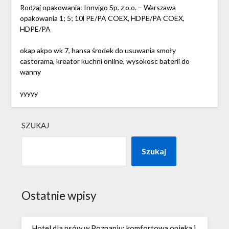
Rodzaj opakowania: Innvigo Sp. z o.o. – Warszawa
opakowania 1; 5; 10l PE/PA COEX, HDPE/PA COEX,
HDPE/PA
okap akpo wk 7, hansa środek do usuwania smoły
castorama, kreator kuchni online, wysokosc baterii do
wanny
yyyyy
SZUKAJ
Szukaj
Ostatnie wpisy
Hotel dla psów w Poznaniu: komfortowa opieka i